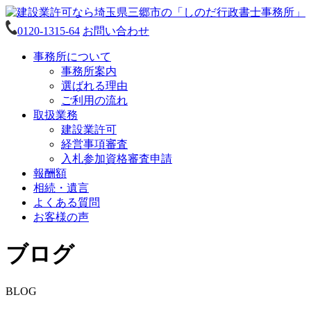
0120-1315-64
お問い合わせ
事務所について
事務所案内
選ばれる理由
ご利用の流れ
取扱業務
建設業許可
経営事項審査
入札参加資格審査申請
報酬額
相続・遺言
よくある質問
お客様の声
ブログ
BLOG