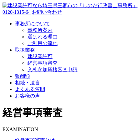
0120-1315-64
お問い合わせ
事務所について
事務所案内
選ばれる理由
ご利用の流れ
取扱業務
建設業許可
経営事項審査
入札参加資格審査申請
報酬額
相続・遺言
よくある質問
お客様の声
経営事項審査
EXAMINATION